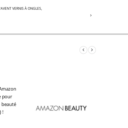
'AVENT VERNIS À ONGLES
,
t Amazon
e pour
e beauté
 !