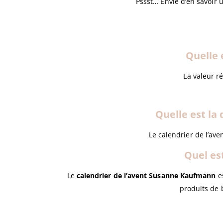
Pssst… Envie d’en savoir 
Quelle 
La valeur r
Quelle est la
Le calendrier de l’av
Quel es
Le
calendrier de l’avent Susanne Kaufmann
es
produits de 