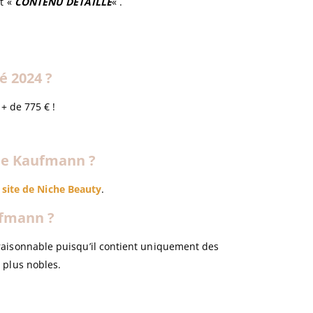
et «
CONTENU DETAILLE
« .
é 2024 ?
+ de 775 € !
nne Kaufmann ?
e site de Niche Beauty
.
ufmann ?
 raisonnable puisqu’il contient uniquement des
 plus nobles.