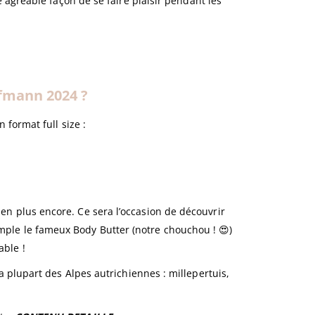
agréable façon de se faire plaisir pendant les
ufmann 2024 ?
 format full size :
ien plus encore. Ce sera l’occasion de découvrir
mple le fameux Body Butter (notre chouchou ! 😍)
able !
 plupart des Alpes autrichiennes : millepertuis,