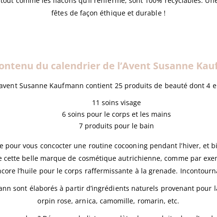
tout comme les flacons qu’il renferme, sont 100% recyclables. Une 
fêtes de façon éthique et durable !
contenu du calendrier de l’Avent Susanne Ka
l’avent Susanne Kaufmann contient 25 produits de beauté
dont 4 en
11 soins visage
6 soins pour le corps et les mains
7 produits pour le bain
ire pour vous concocter une routine cocooning pendant l’hiver, et b
de cette belle marque de cosmétique autrichienne, comme par exe
core l’huile pour le corps raffermissante à la grenade. Incontourn
 sont élaborés à partir d’ingrédients naturels provenant pour la
orpin rose, arnica, camomille, romarin, etc.