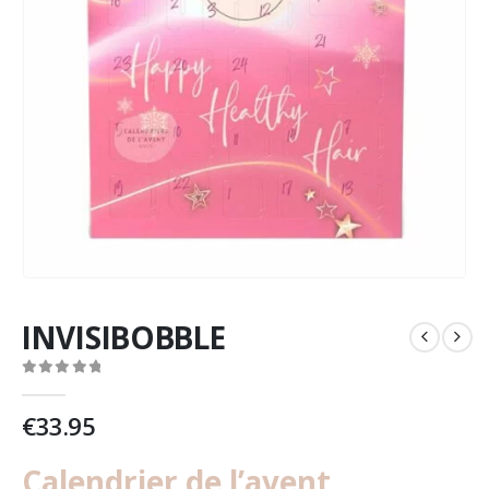
INVISIBOBBLE
0
out of 5
€
33.95
Calendrier de l’avent