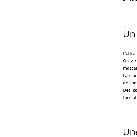
Un 
L’offr
On y r
mascar
La mar
de com
Des
c
format
Une