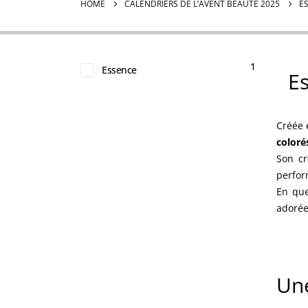
HOME
CALENDRIERS DE L’AVENT BEAUTÉ 2025
E
1
Essence
Es
Créée 
coloré
Son cr
perfor
En que
adorée
Une