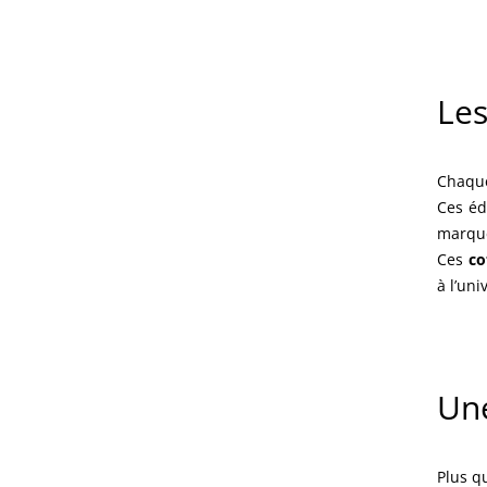
Les
Chaque
Ces éd
marque
Ces
co
à l’uni
Une
Plus q