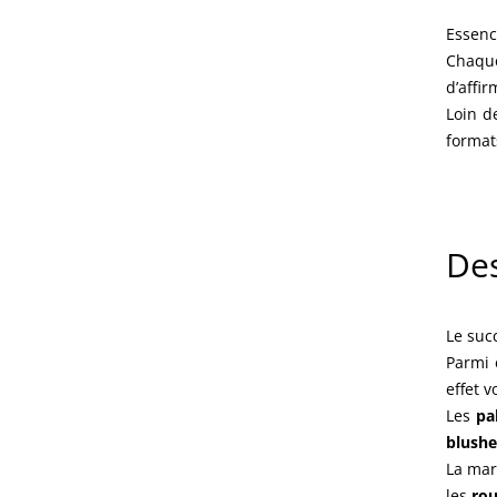
Essenc
Chaque
d’affir
Loin d
formats
Des
Le suc
Parmi 
effet v
Les
pa
blushe
La mar
les
rou