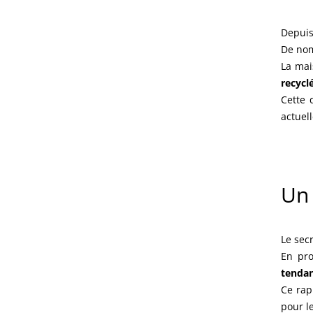
Depuis
De nom
La mai
recycl
Cette 
actuel
Un 
Le sec
En pro
tenda
Ce rap
pour l