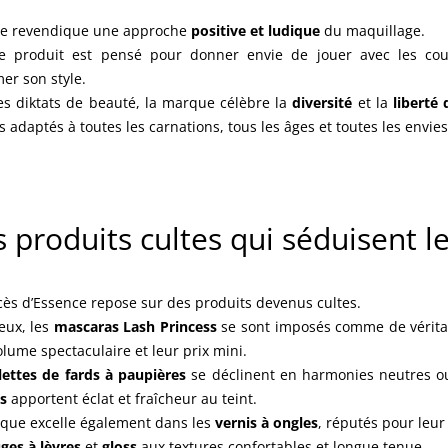
e revendique une approche
positive et ludique
du maquillage.
 produit est pensé pour donner envie de jouer avec les coul
mer son style.
es diktats de beauté, la marque célèbre la
diversité
et la
liberté 
 adaptés à toutes les carnations, tous les âges et toutes les envies
 produits cultes qui séduisent 
cès d’Essence repose sur des produits devenus cultes.
eux, les
mascaras Lash Princess
se sont imposés comme de véritab
olume spectaculaire et leur prix mini.
lettes de fards à paupières
se déclinent en harmonies neutres o
s
apportent éclat et fraîcheur au teint.
que excelle également dans les
vernis à ongles
, réputés pour leur
ges à lèvres
et
gloss
aux textures confortables et longue tenue.