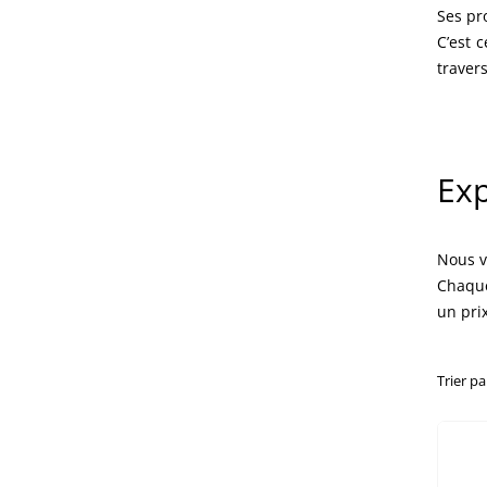
Ses pro
C’est 
traver
Exp
Nous v
Chaque
un prix
Trier par