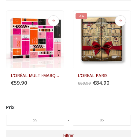
-6%
L’ORÉAL MULTI-MARQUES
L’OREAL PARIS
Le
Le
€
59.90
€
84.90
€
89.99
prix
prix
initial
actuel
était :
est :
€89.99.
€84.90.
Prix
-
Filtrer