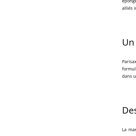
éponge
alliés
Un
Parisa
formul
dans u
Des
La ma