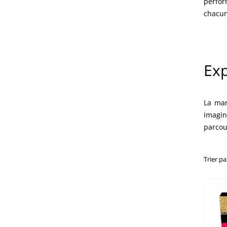
perfor
chacun 
Exp
La mar
imagin
parcour
Trier par