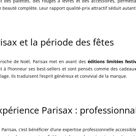
t des palettes, des rouges à lèvres et des accessoires, permettan
e beauté complète. Leur rapport qualité-prix attractif séduit autant 
isax et la période des fêtes
proche de Noël, Parisax met en avant des
éditions limitées festi
t à l’honneur ses best-sellers et sont pensés comme des cadeaux p
age. Ils traduisent l’esprit généreux et convivial de la marque.
xpérience Parisax : professionnal
r Parisax, c’est bénéficier d’une expertise professionnelle accessib