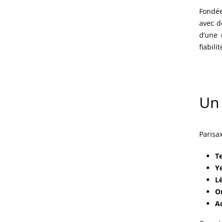
Fondée
avec d
d’une 
fiabili
Un 
Parisa
Te
Y
L
O
A