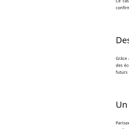
Ce cat
confir
Des
Grâce 
des éc
futurs
Un 
Parisa