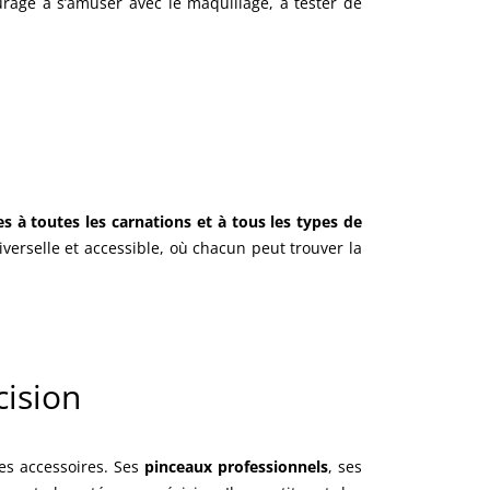
rage à s’amuser avec le maquillage, à tester de
à toutes les carnations et à tous les types de
verselle et accessible, où chacun peut trouver la
cision
ses accessoires. Ses
pinceaux professionnels
, ses