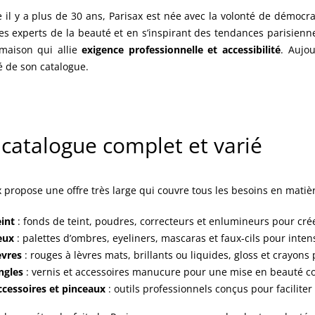
 il y a plus de 30 ans, Parisax est née avec la volonté de démocra
es experts de la beauté et en s’inspirant des tendances parisiennes
maison qui allie
exigence professionnelle et accessibilité
. Aujou
té de son catalogue.
catalogue complet et varié
x propose une offre très large qui couvre tous les besoins en matiè
int
: fonds de teint, poudres, correcteurs et enlumineurs pour crée
eux
: palettes d’ombres, eyeliners, mascaras et faux-cils pour intens
èvres
: rouges à lèvres mats, brillants ou liquides, gloss et crayons
ngles
: vernis et accessoires manucure pour une mise en beauté c
ccessoires et pinceaux
: outils professionnels conçus pour faciliter