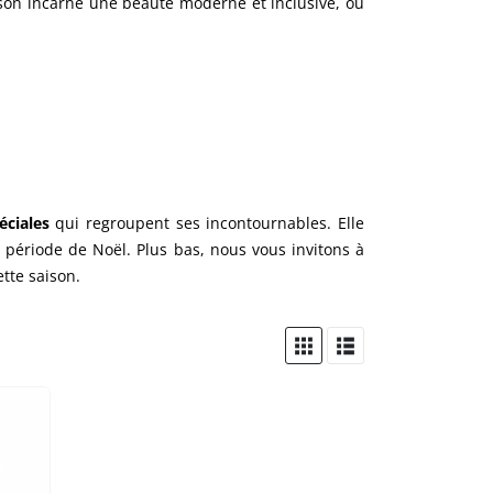
ison incarne une beauté moderne et inclusive, où
éciales
qui regroupent ses incontournables. Elle
période de Noël. Plus bas, nous vous invitons à
ette saison.