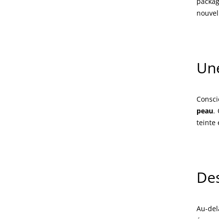
packag
nouvel
Une
Consci
peau
.
teinte 
Des
Au-del