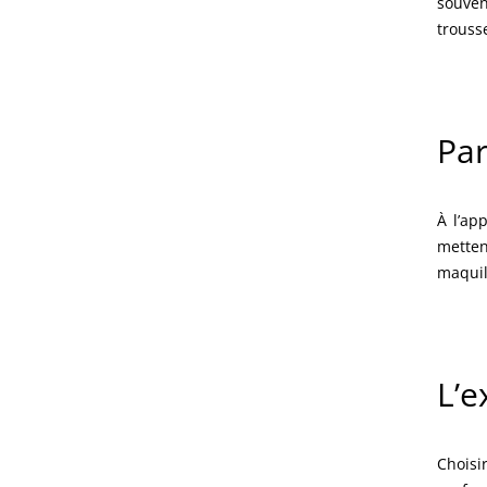
souven
trouss
Par
À l’ap
metten
maquill
L’e
Choisi