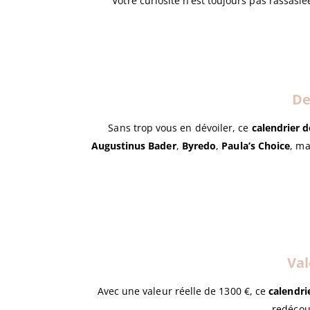
Votre curiosité n’est toujours pas rassasi
De
Sans trop vous en dévoiler, ce
calendrier d
Augustinus Bader
,
Byredo
,
Paula’s Choice
, ma
Val
Avec une valeur réelle de 1300 €, ce
calendri
redécou