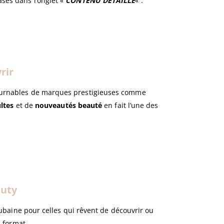
ases dans l’onglet «
CONTENU DETAILLE
« .
rir
ournables de marques prestigieuses comme
ltes
et de
nouveautés beauté
en fait l’une des
auty
ubaine pour celles qui rêvent de découvrir ou
d format.