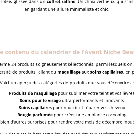
rotée, glissée dans un
coffret raffiné
. Un choix vertueux, qui s’i
en gardant une allure minimaliste et chic.
le contenu du calendrier de l’Avent Niche Bea
erme 24 produits soigneusement sélectionnés, parmi lesquels on
rsité de produits, allant du
maquillage
aux
soins capillaires
, en 
Voici un aperçu des catégories de produits que vous découvrirez :
Produits de maquillage
pour sublimer votre teint et vos lèvre
Soins pour le visage
ultra-performants et innovants
Soins capillaires
pour nourrir et réparer vos cheveux
Bougie parfumée
pour créer une ambiance cocooning
 bien d’autres surprises pour rendre votre mois de décembre inoub