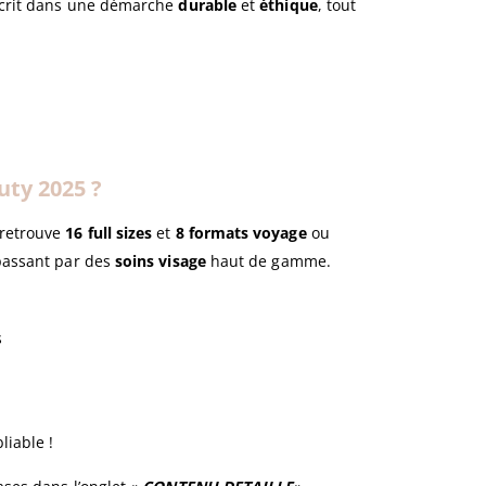
nscrit dans une démarche
durable
et
éthique
, tout
uty 2025 ?
 retrouve
16 full sizes
et
8 formats voyage
ou
passant par des
soins visage
haut de gamme.
s
liable !