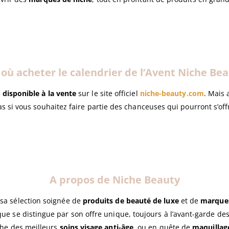
où acheter le calendrier de l’Avent Niche Bea
à
disponible à la vente
sur le site officiel
niche-beauty.com
. Mais 
as si vous souhaitez faire partie des chanceuses qui pourront s’of
A propos de Niche Beauty
sa sélection soignée de
produits de beauté de luxe
et de
marques
que se distingue par son offre unique, toujours à l’avant-garde d
rche des meilleurs
soins visage anti-âge
, ou en quête de
maquillag