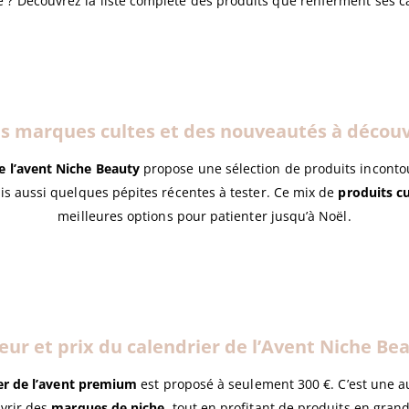
ée ? Découvrez la liste complète des produits que renferment ses c
s marques cultes et des nouveautés à découv
e l’avent Niche Beauty
propose une sélection de produits incont
is aussi quelques pépites récentes à tester. Ce mix de
produits cu
meilleures options pour patienter jusqu’à Noël.
eur et prix du calendrier de l’Avent Niche Be
er de l’avent premium
est proposé à seulement 300 €. C’est une a
vrir des
marques de niche
, tout en profitant de produits en gran