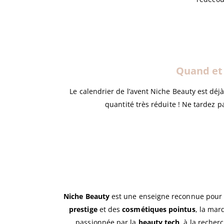
Quand et 
Le calendrier de l’avent Niche Beauty est déj
quantité très réduite ! Ne tardez p
Niche Beauty
est une enseigne reconnue pour 
prestige
et des
cosmétiques pointus
, la mar
passionnée par la
beauty tech
, à la reche