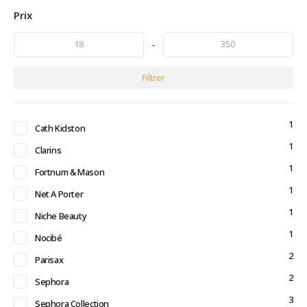
Prix
-
Filtrer
1
Cath Kidston
1
Clarins
1
Fortnum & Mason
1
Net A Porter
1
Niche Beauty
1
Nocibé
2
Parisax
2
Sephora
3
Sephora Collection