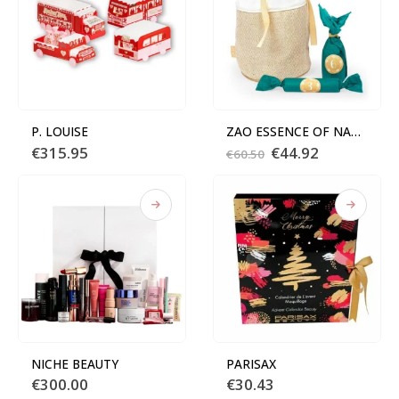
P. LOUISE
ZAO ESSENCE OF NATURE Calendrier de l’Après
Le
Le
€
315.95
€
44.92
€
60.50
prix
prix
initial
actuel
était :
est :
€60.50.
€44.92.
NICHE BEAUTY
PARISAX
€
300.00
€
30.43